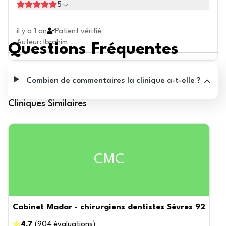
5
il y a 1 an
Patient vérifié
Auteur
:
Ibrahim
Questions Fréquentes
Combien de commentaires la clinique a-t-elle ?
Cliniques Similaires
CMC
Cabinet Madar - chirurgiens dentistes Sèvres 92
4.7
(
904
évaluations
)