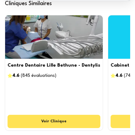
Cliniques Similaires
Centre Dentaire Lille Bethune - Dentylis
Cabinet de
4.6
(
845
évaluations
)
4.6
(
747
Voir
Clinique