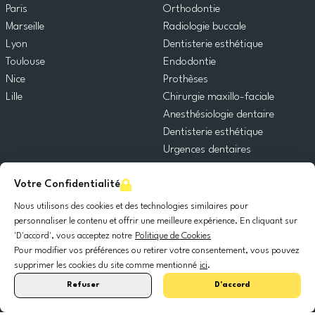
Paris
Orthodontie
Marseille
Radiologie buccale
Lyon
Dentisterie esthétique
Toulouse
Endodontie
Nice
Prothèses
Lille
Chirurgie maxillo-faciale
Anesthésiologie dentaire
Dentisterie esthétique
Urgences dentaires
Dentisterie générale
Votre Confidentialité
Odontopédiatrie
Chirurgie orale
Nous utilisons des cookies et des technologies similaires pour
Implantologie dentaire
personnaliser le contenu et offrir une meilleure expérience. En cliquant sur
'D'accord', vous acceptez notre
Politique de Cookies
Parodontie
Pour modifier vos préférences ou retirer votre consentement, vous pouvez
supprimer les cookies du site comme mentionné
ici
.
© 2025 DocDental. Tous les droits réservés.
Refuser
D'accord
United
Portugal
Italia
France
España
Nederland
Deutschland
Polska
Kingdom