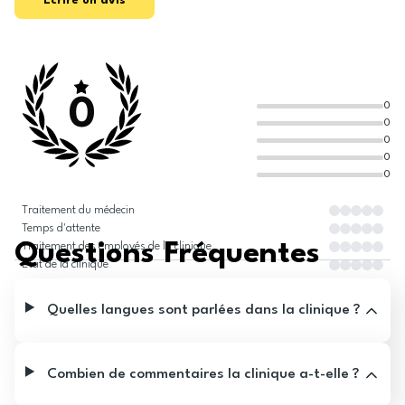
Écrire un avis
0
0
0
0
0
0
Traitement du médecin
Temps d'attente
Questions Fréquentes
Traitement des employés de la clinique
État de la clinique
Quelles langues sont parlées dans la clinique ?
Combien de commentaires la clinique a-t-elle ?