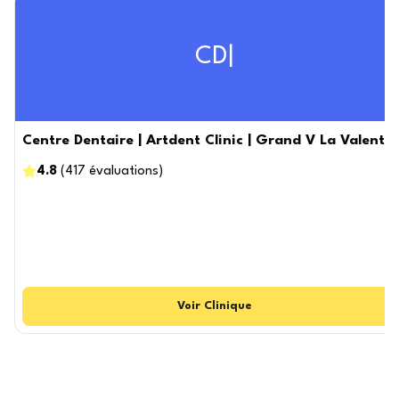
CD|
Centre Dentaire | Artdent Clinic | Grand V La Valenti
4.8
(
417
évaluations
)
Voir
Clinique