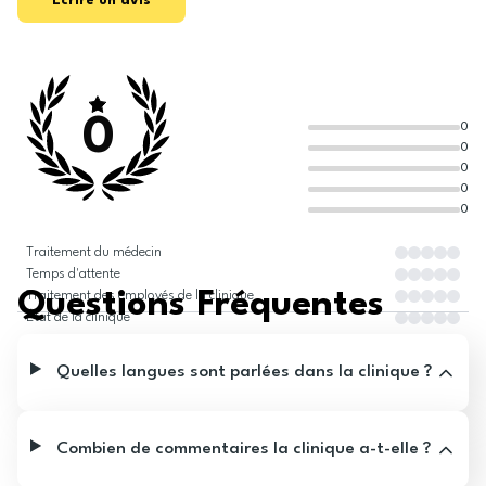
Écrire un avis
0
0
0
0
0
0
Traitement du médecin
Temps d'attente
Questions Fréquentes
Traitement des employés de la clinique
État de la clinique
Quelles langues sont parlées dans la clinique ?
Combien de commentaires la clinique a-t-elle ?