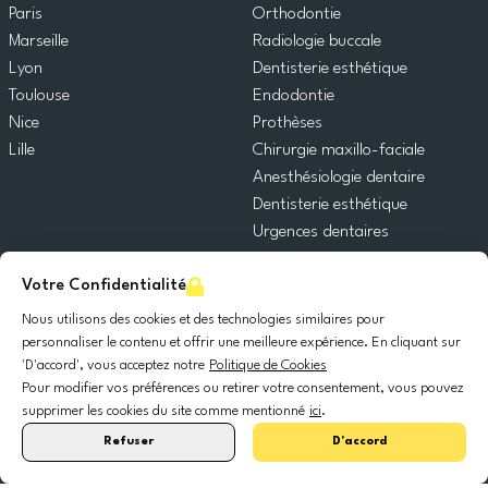
Paris
Orthodontie
Marseille
Radiologie buccale
Lyon
Dentisterie esthétique
Toulouse
Endodontie
Nice
Prothèses
Lille
Chirurgie maxillo-faciale
Anesthésiologie dentaire
Dentisterie esthétique
Urgences dentaires
Dentisterie générale
Votre Confidentialité
Odontopédiatrie
Chirurgie orale
Nous utilisons des cookies et des technologies similaires pour
Implantologie dentaire
personnaliser le contenu et offrir une meilleure expérience. En cliquant sur
'D'accord', vous acceptez notre
Politique de Cookies
Parodontie
Pour modifier vos préférences ou retirer votre consentement, vous pouvez
supprimer les cookies du site comme mentionné
ici
.
© 2025 DocDental. Tous les droits réservés.
Refuser
D'accord
United
Portugal
Italia
France
España
Nederland
Deutschland
Polska
Kingdom