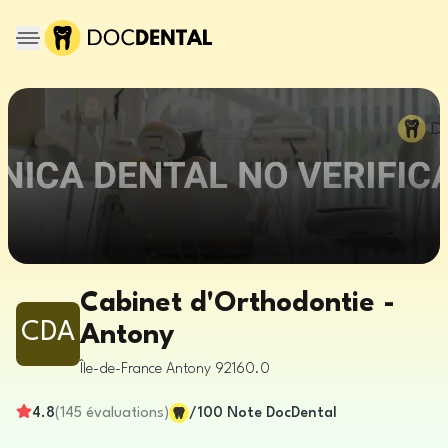
Cabinet d'Orthodontie -
CDA
Antony
Île-de-France
Antony
92160.0
4.8
(
145
évaluations
)
/100
Note DocDental