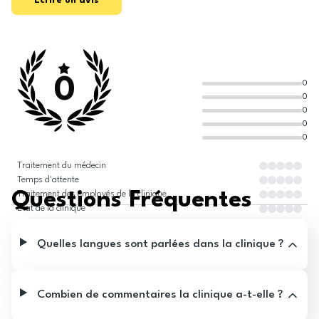
Écrire un avis
0
0
0
0
0
0
Traitement du médecin
Temps d'attente
Questions Fréquentes
Traitement des employés de la clinique
État de la clinique
Quelles langues sont parlées dans la clinique ?
Combien de commentaires la clinique a-t-elle ?