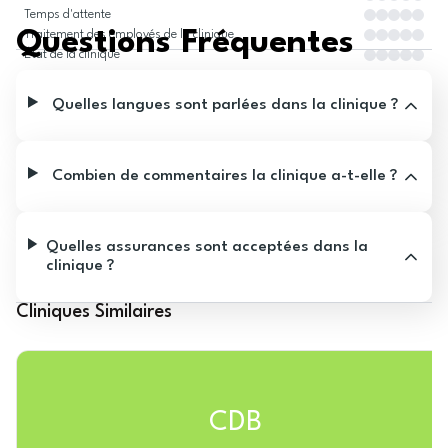
Temps d'attente
Questions Fréquentes
Traitement des employés de la clinique
État de la clinique
Quelles langues sont parlées dans la clinique ?
Combien de commentaires la clinique a-t-elle ?
Quelles assurances sont acceptées dans la
clinique ?
Cliniques Similaires
CDB