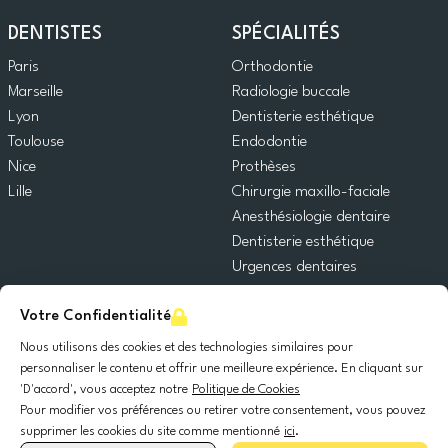
DENTISTES
SPÉCIALITÉS
Paris
Orthodontie
Marseille
Radiologie buccale
Lyon
Dentisterie esthétique
Toulouse
Endodontie
Nice
Prothèses
Lille
Chirurgie maxillo-faciale
Anesthésiologie dentaire
Dentisterie esthétique
Urgences dentaires
Dentisterie générale
Votre Confidentialité
Odontopédiatrie
Chirurgie orale
Nous utilisons des cookies et des technologies similaires pour
Implantologie dentaire
personnaliser le contenu et offrir une meilleure expérience. En cliquant sur
'D'accord', vous acceptez notre
Politique de Cookies
Parodontie
Pour modifier vos préférences ou retirer votre consentement, vous pouvez
supprimer les cookies du site comme mentionné
ici
.
© 2025 DocDental. Tous les droits réservés.