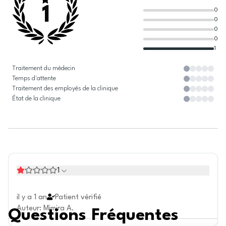
1
0
0
0
0
1
Traitement du médecin
Temps d'attente
Traitement des employés de la clinique
État de la clinique
1
il y a 1 an
Patient vérifié
Auteur
:
Mimira A.
Questions Fréquentes