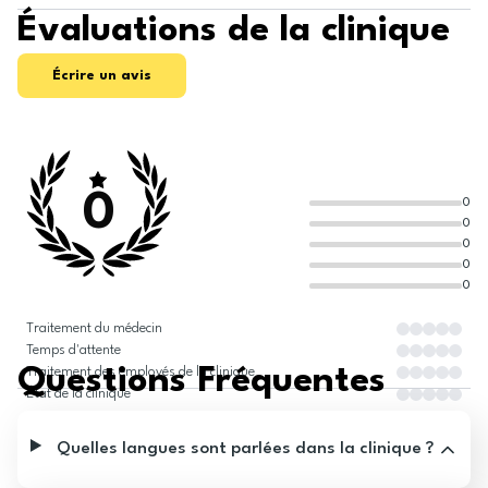
Évaluations de la clinique
Écrire un avis
0
0
0
0
0
0
Traitement du médecin
Temps d'attente
Questions Fréquentes
Traitement des employés de la clinique
État de la clinique
Quelles langues sont parlées dans la clinique ?