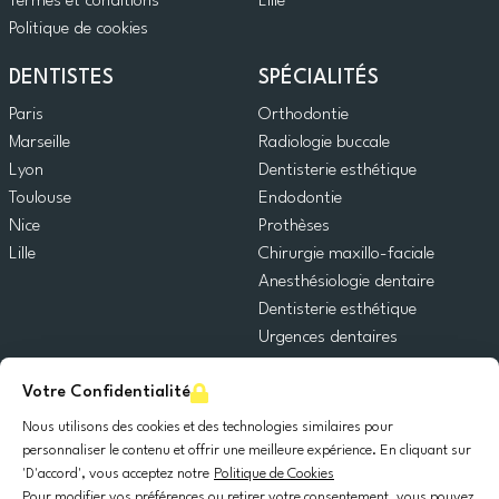
Termes et conditions
Lille
Politique de cookies
DENTISTES
SPÉCIALITÉS
Paris
Orthodontie
Marseille
Radiologie buccale
Lyon
Dentisterie esthétique
Toulouse
Endodontie
Nice
Prothèses
Lille
Chirurgie maxillo-faciale
Anesthésiologie dentaire
Dentisterie esthétique
Urgences dentaires
Dentisterie générale
Votre Confidentialité
Odontopédiatrie
Chirurgie orale
Nous utilisons des cookies et des technologies similaires pour
Implantologie dentaire
personnaliser le contenu et offrir une meilleure expérience. En cliquant sur
'D'accord', vous acceptez notre
Politique de Cookies
Parodontie
Pour modifier vos préférences ou retirer votre consentement, vous pouvez