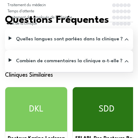
Traitement du médecin
Temps d'attente
Questions Fréquentes
Traitement des employés de la clinique
État de la clinique
Quelles langues sont parlées dans la clinique ?
Combien de commentaires la clinique a-t-elle ?
Cliniques Similaires
DKL
SDD