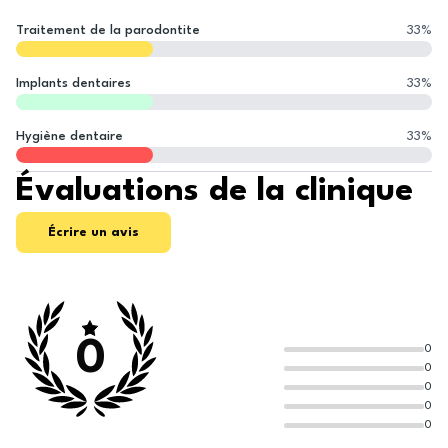
Traitement de la parodontite
33
%
Implants dentaires
33
%
Hygiène dentaire
33
%
Évaluations de la clinique
Écrire un avis
0
0
0
0
0
0