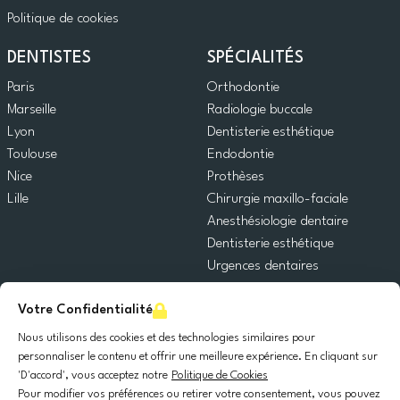
Politique de cookies
DENTISTES
SPÉCIALITÉS
Paris
Orthodontie
Marseille
Radiologie buccale
Lyon
Dentisterie esthétique
Toulouse
Endodontie
Nice
Prothèses
Lille
Chirurgie maxillo-faciale
Anesthésiologie dentaire
Dentisterie esthétique
Urgences dentaires
Dentisterie générale
Votre Confidentialité
Odontopédiatrie
Chirurgie orale
Nous utilisons des cookies et des technologies similaires pour
Implantologie dentaire
personnaliser le contenu et offrir une meilleure expérience. En cliquant sur
'D'accord', vous acceptez notre
Politique de Cookies
Parodontie
Pour modifier vos préférences ou retirer votre consentement, vous pouvez