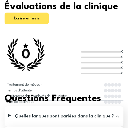
Évaluations de la clinique
Écrire un avis
0
0
0
0
0
0
Traitement du médecin
Temps d'attente
Questions Fréquentes
Traitement des employés de la clinique
État de la clinique
Quelles langues sont parlées dans la clinique ?