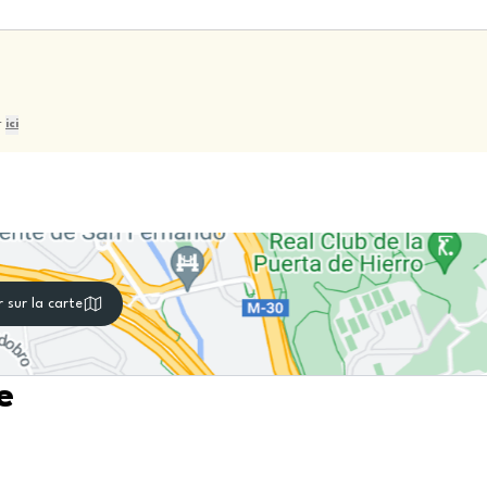
r
ici
r sur la carte
e