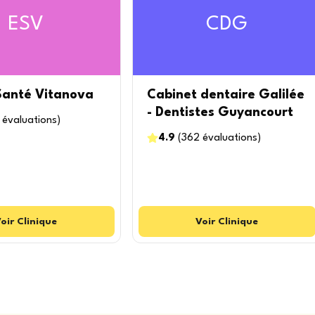
ESV
CDG
Santé Vitanova
Cabinet dentaire Galilée
- Dentistes Guyancourt
évaluations
)
4.9
(
362
évaluations
)
oir
Clinique
Voir
Clinique