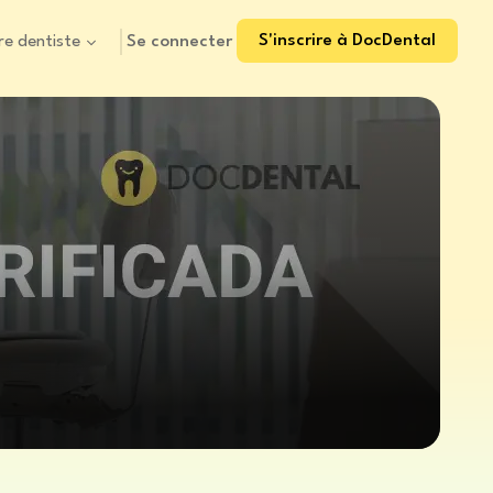
S'inscrire à DocDental
Se connecter
re dentiste