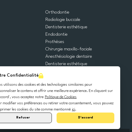
Orthodontie
Radiologie buccale
Dentisterie esthétique
Endodontie
Prothèses
Chirurgie maxillo-faciale
Anesthésiologie dentaire
Dentisterie esthétique
Urgences dentaires
tre Confidentialité
Dentisterie générale
s utilisons des cookies et des technologies similaires pour
Odontopédiatrie
sonnaliser le contenu et offrir une meilleure expérience. En cliquant sur
Chirurgie orale
accord', vous acceptez notre
Politique de Cookies
Implantologie dentaire
r modifier vos préférences ou retirer votre consentement, vous pouvez
Parodontie
primer les cookies du site comme mentionné
ici
.
Refuser
D'accord