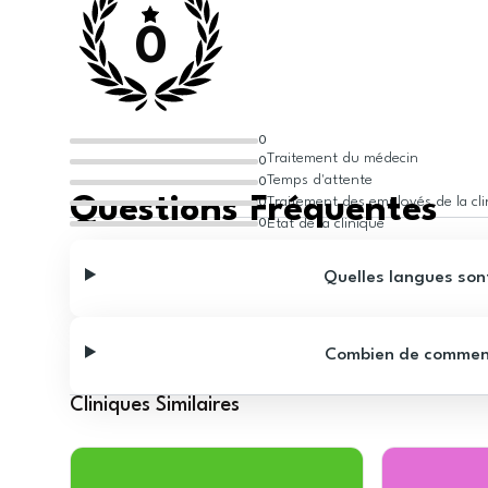
0
0
Traitement du médecin
0
Temps d'attente
0
Questions Fréquentes
Traitement des employés de la cl
0
État de la clinique
0
Quelles langues sont
Combien de commentai
Cliniques Similaires