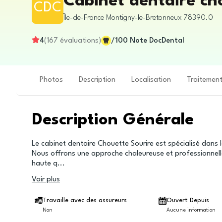
Cabinet dentaire ch
CDC
Île-de-France
Montigny-le-Bretonneux
78390.0
4
(
167
évaluations
)
/100
Note DocDental
Photos
Description
Localisation
Traitemen
Description Générale
Le cabinet dentaire Chouette Sourire est spécialisé dans 
Nous offrons une approche chaleureuse et professionnelle
haute q
...
Voir plus
Travaille avec des assureurs
Ouvert Depuis
Non
Aucune information