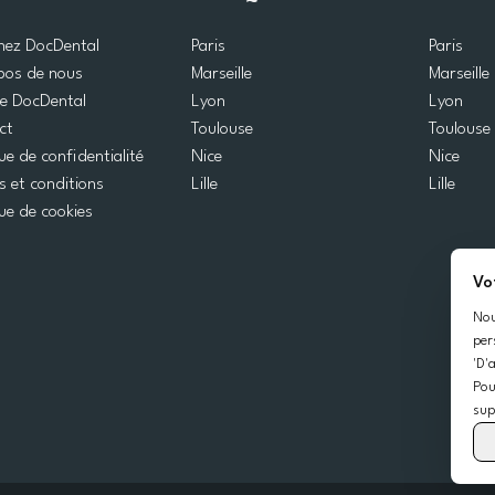
gnez DocDental
Paris
Paris
pos de nous
Marseille
Marseille
de DocDental
Lyon
Lyon
ct
Toulouse
Toulouse
que de confidentialité
Nice
Nice
 et conditions
Lille
Lille
que de cookies
Vo
Nou
per
'D'
Pou
sup