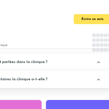
Écrire un avis
inique
 parlées dans la clinique ?
res la clinique a-t-elle ?