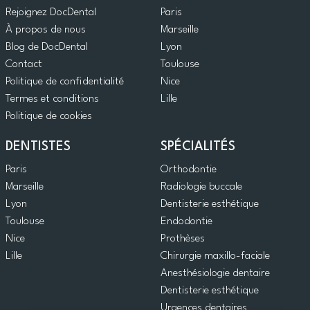
Rejoignez DocDental
Paris
À propos de nous
Marseille
Blog de DocDental
Lyon
Contact
Toulouse
Politique de confidentialité
Nice
Termes et conditions
Lille
Politique de cookies
DENTISTES
SPÉCIALITÉS
Paris
Orthodontie
Marseille
Radiologie buccale
Lyon
Dentisterie esthétique
Toulouse
Endodontie
Nice
Prothèses
Lille
Chirurgie maxillo-faciale
Anesthésiologie dentaire
Dentisterie esthétique
Urgences dentaires