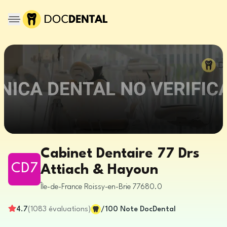
Cabinet Dentaire 77 Drs
CD7
Attiach & Hayoun
Île-de-France
Roissy-en-Brie
77680.0
4.7
(
1083
évaluations
)
/100
Note DocDental