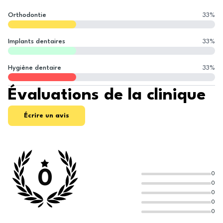
Orthodontie
33
%
Implants dentaires
33
%
Hygiène dentaire
33
%
Évaluations de la clinique
Écrire un avis
0
0
0
0
0
0