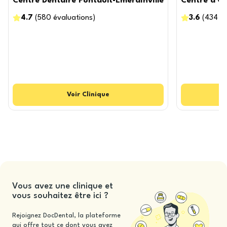
Centre Dentaire Pontault-Emerainville
Centre d'Op
4.7
(
580
évaluations
)
3.6
(
434
é
Voir
Clinique
Vous avez une clinique et
vous souhaitez être ici ?
Rejoignez DocDental, la plateforme
qui offre tout ce dont vous avez