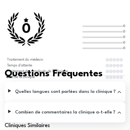
0
0
0
0
0
0
Traitement du médecin
Temps d'attente
Questions Fréquentes
Traitement des employés de la clinique
État de la clinique
Quelles langues sont parlées dans la clinique ?
Combien de commentaires la clinique a-t-elle ?
Cliniques Similaires